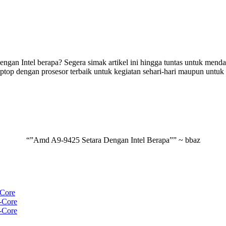
engan Intel berapa? Segera simak artikel ini hingga tuntas untuk men
ptop dengan prosesor terbaik untuk kegiatan sehari-hari maupun untuk k
“”Amd A9-9425 Setara Dengan Intel Berapa””
~ bbaz
-Core
-Core
-Core