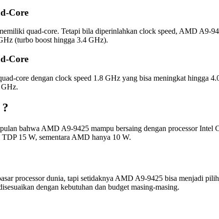
ad-Core
ena memiliki quad-core. Tetapi bila diperinlahkan clock speed, AMD A9
 GHz (turbo boost hingga 3.4 GHz).
ad-Core
liki quad-core dengan clock speed 1.8 GHz yang bisa meningkat hin
1 GHz.
 ?
esimpulan bahwa AMD A9-9425 mampu bersaing dengan processor Intel Cor
iki TDP 15 W, sementara AMD hanya 10 W.
ar processor dunia, tapi setidaknya AMD A9-9425 bisa menjadi pilihan
a disesuaikan dengan kebutuhan dan budget masing-masing.