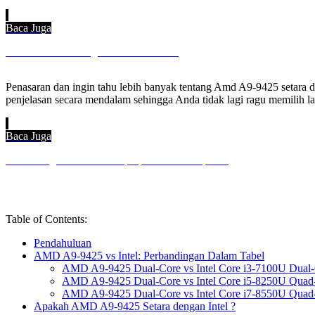
Baca Juga
Cara Melacak Instagram Fake Account
Penasaran dan ingin tahu lebih banyak tentang Amd A9-9425 setara d
penjelasan secara mendalam sehingga Anda tidak lagi ragu memilih la
Baca Juga
Cara Mengatasi Baterai Laptop Consider Replacing
Table of Contents:
Pendahuluan
AMD A9-9425 vs Intel: Perbandingan Dalam Tabel
AMD A9-9425 Dual-Core vs Intel Core i3-7100U Dual
AMD A9-9425 Dual-Core vs Intel Core i5-8250U Quad
AMD A9-9425 Dual-Core vs Intel Core i7-8550U Quad
Apakah AMD A9-9425 Setara dengan Intel ?