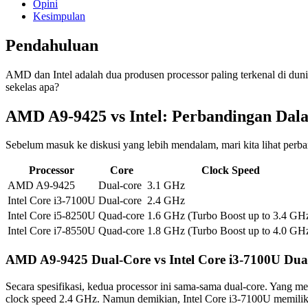
Opini
Kesimpulan
Pendahuluan
AMD dan Intel adalah dua produsen processor paling terkenal di duni
sekelas apa?
AMD A9-9425 vs Intel: Perbandingan Dal
Sebelum masuk ke diskusi yang lebih mendalam, mari kita lihat perb
Processor
Core
Clock Speed
AMD A9-9425
Dual-core
3.1 GHz
Intel Core i3-7100U
Dual-core
2.4 GHz
Intel Core i5-8250U
Quad-core
1.6 GHz (Turbo Boost up to 3.4 GH
Intel Core i7-8550U
Quad-core
1.8 GHz (Turbo Boost up to 4.0 GH
AMD A9-9425 Dual-Core vs Intel Core i3-7100U Dua
Secara spesifikasi, kedua processor ini sama-sama dual-core. Yan
clock speed 2.4 GHz. Namun demikian, Intel Core i3-7100U memiliki