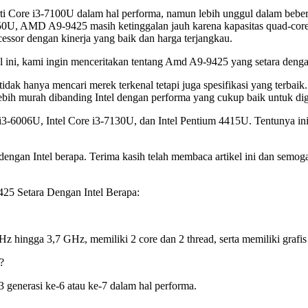
ti Core i3-7100U dalam hal performa, namun lebih unggul dalam bebera
550U, AMD A9-9425 masih ketinggalan jauh karena kapasitas quad-co
cessor dengan kinerja yang baik dan harga terjangkau.
ini, kami ingin menceritakan tentang Amd A9-9425 yang setara dengan
dak hanya mencari merek terkenal tetapi juga spesifikasi yang terbaik.
ih murah dibanding Intel dengan performa yang cukup baik untuk digu
 i3-6006U, Intel Core i3-7130U, dan Intel Pentium 4415U. Tentunya in
engan Intel berapa. Terima kasih telah membaca artikel ini dan semoga
425 Setara Dengan Intel Berapa:
hingga 3,7 GHz, memiliki 2 core dan 2 thread, serta memiliki grafis 
?
generasi ke-6 atau ke-7 dalam hal performa.