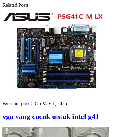
Related Posts
By
senor pink
>
On May 1, 2025
vga yang cocok untuk intel g41