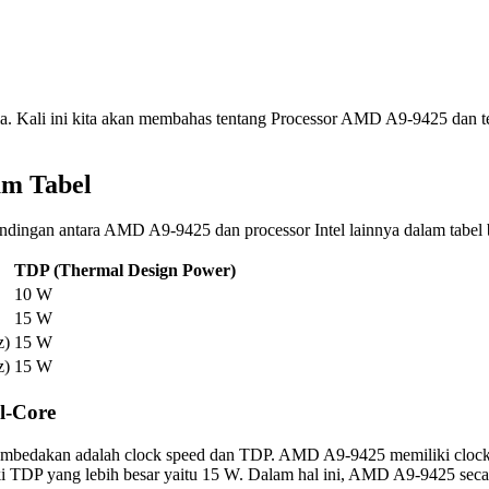
a. Kali ini kita akan membahas tentang Processor AMD A9-9425 dan ten
am Tabel
andingan antara AMD A9-9425 dan processor Intel lainnya dalam tabel b
TDP (Thermal Design Power)
10 W
15 W
z)
15 W
z)
15 W
l-Core
g membedakan adalah clock speed dan TDP. AMD A9-9425 memiliki cloc
 TDP yang lebih besar yaitu 15 W. Dalam hal ini, AMD A9-9425 secar